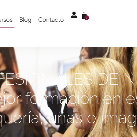
ursos
Blog
Contacto
0
ESIONALES DE N
jor formación en es
quería, uñas e ima