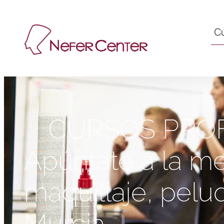
C
CURSOS PROF
Apúntate a la me
maquillaje, pelu
Murcia