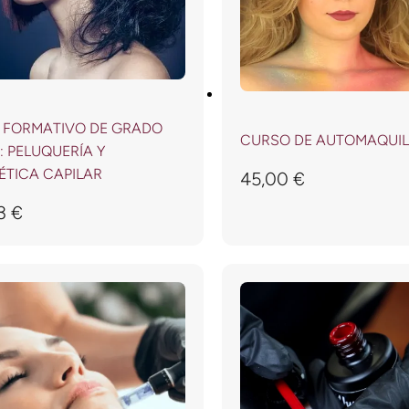
 FORMATIVO DE GRADO
CURSO DE AUTOMAQUIL
: PELUQUERÍA Y
TICA CAPILAR
45,00
€
93
€