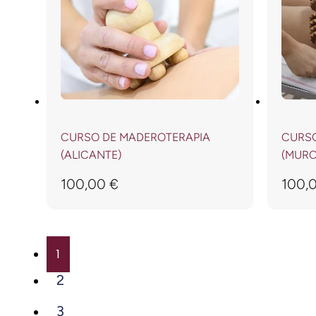
CURSO DE MADEROTERAPIA
CURSO
(ALICANTE)
(MURC
100,00
€
100,
1
2
3